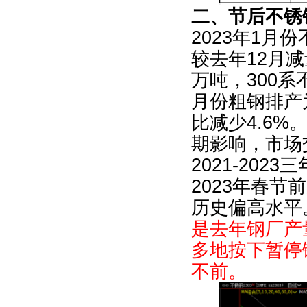
二、节后不锈
2023
年
1
月份
较去年
12
月减
万吨，
300
系
月份粗钢排产
比减少
4.6%
期影响，市场
2021-2023
三
2023
年春节前
历史偏高水平
是去年钢厂产
多地按下暂停
不前。