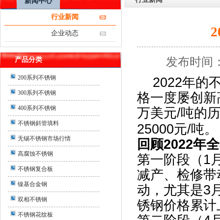
新闻中心
行业新闻
企业动态
发布时间：
产品分类
200系列不锈钢
2022
年的
300系列不锈钢
格一度屡创新
400系列不锈钢
万美元
/
吨的
不锈钢斜管填料
25000
元
/
吨。
无锡不锈钢市场行情
回顾
2022
年全
高腐蚀不锈钢
第一阶段（
1
不锈钢复合板
减产、检修带
镍基合金钢
动，尤其是
3
双相不锈钢
锈钢价格累计
不锈钢花纹板