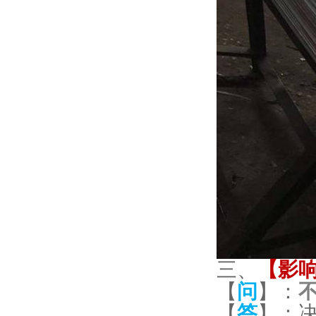
三、
【影
【
问
】：
【
答
】：