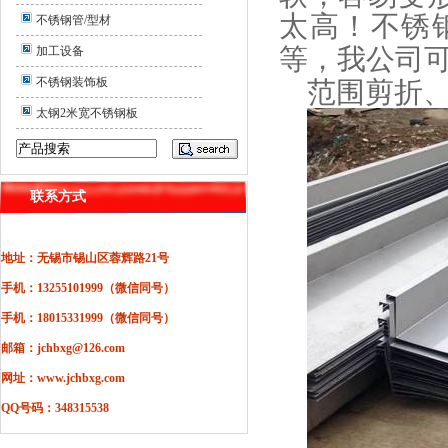
太高！不锈
不锈钢管/型材
等，我公司
加工设备
不锈钢装饰板
范围剪折
太钢2米宽不锈钢板
联系方式
地址：无锡市锡山区蓉辉路21号
手机：13255101999（微信同号）
手机：18015331999（微信同号）
邮箱：jchbxg@126.com
网址：www.jchbxg.com
QQ号码：348315538