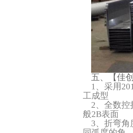
五、【佳
1
、采用
20
工成型
2
、全数控
般
2B
表面
3
、折弯角
同弧度的角