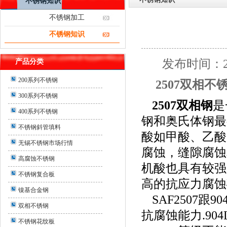
不锈钢知识
不锈钢加工
不锈钢知识
发布时间：2
产品分类
200系列不锈钢
2507双相
300系列不锈钢
2507
双相钢
是
400系列不锈钢
钢和奥氏体钢最
不锈钢斜管填料
酸如甲酸、乙酸
无锡不锈钢市场行情
腐蚀，缝隙腐蚀
高腐蚀不锈钢
机酸也具有较强
不锈钢复合板
高的抗应力腐蚀
镍基合金钢
SAF2507
跟
90
双相不锈钢
抗腐蚀能力
.904
不锈钢花纹板