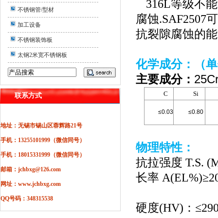
316L
等级不能
不锈钢管/型材
腐蚀
.SAF2507
可
加工设备
抗裂隙腐蚀的能
不锈钢装饰板
太钢2米宽不锈钢板
化学成分：（单
主要成分：
25Cr
C
Si
联系方式
≤0.03
≤0.80
地址：无锡市锡山区蓉辉路21号
手机：13255101999（微信同号）
物理特性：
手机：18015331999（微信同号）
抗拉强度
T.S. (
邮箱：jchbxg@126.com
长率
A(EL%)
≥
2
网址：www.jchbxg.com
QQ号码：348315538
硬度
(HV)
：≤
29