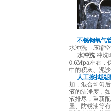
不锈钢氧气
→
水冲洗
压缩空
水冲洗
冲洗
0.6Mpa
左右，
中的积灰、泥沙
人工擦拭脱
加，混合均匀后
液的洁净度，如
液排尽，重新配
墨、防锈油等有