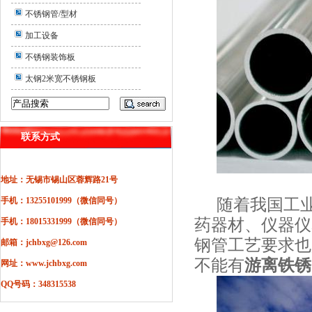
不锈钢管/型材
加工设备
不锈钢装饰板
太钢2米宽不锈钢板
联系方式
地址：无锡市锡山区蓉辉路21号
手机：13255101999（微信同号）
随着我国工
药器材、仪器仪
手机：18015331999（微信同号）
钢管工艺要求也
邮箱：jchbxg@126.com
不能有
游离铁锈
网址：www.jchbxg.com
QQ号码：348315538